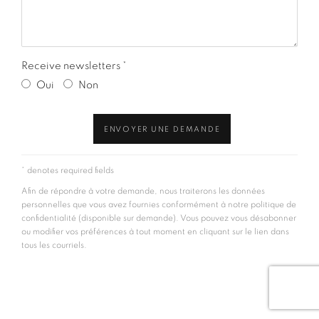
Receive newsletters *
Oui
Non
ENVOYER UNE DEMANDE
* denotes required fields
Afin de répondre à votre demande, nous traiterons les données
personnelles que vous avez fournies conformément à notre politique de
confidentialité (disponible sur demande). Vous pouvez vous désabonner
ou modifier vos préférences à tout moment en cliquant sur le lien dans
tous les courriels.